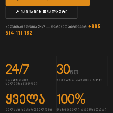
📍 ᲛᲐᲜᲥᲐᲜᲘᲡ ᲗᲕᲐᲚᲧᲣᲠᲘ
+995
ხელმისაწვდომია 24/7 — დარეკეთ პირდაპირ:
514 111 162
24/7
30
წთ
ᲧᲝᲕᲔᲚᲗᲕᲘᲡ
ᲡᲐᲨᲣᲐᲚᲝ ᲞᲐᲡᲣᲮᲘᲡ ᲓᲠᲝ
ᲮᲔᲚᲛᲘᲡᲐᲬᲕᲓᲝᲛᲘ
ყველა
100%
ᲥᲐᲚᲐᲥᲘ ᲡᲐᲥᲐᲠᲗᲕᲔᲚᲝᲨᲘ
ᲓᲐᲖᲦᲕᲔᲣᲚᲘ ᲢᲠᲐᲜᲡᲞᲝᲠᲢᲘ