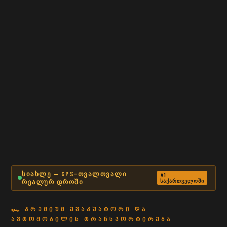
ᲡᲘᲐᲮᲚᲔ — GPS-ᲗᲕᲐᲚᲗᲕᲐᲚᲘ
#1
ᲠᲔᲐᲚᲣᲠ ᲓᲠᲝᲨᲘ
ᲡᲐᲥᲐᲠᲗᲕᲔᲚᲝᲨᲘ
🏎 ᲞᲠᲔᲛᲘᲣᲛ ᲔᲕᲐᲙᲣᲐᲢᲝᲠᲘ ᲓᲐ
ᲐᲕᲢᲝᲛᲝᲑᲘᲚᲘᲡ ᲢᲠᲐᲜᲡᲞᲝᲠᲢᲘᲠᲔᲑᲐ